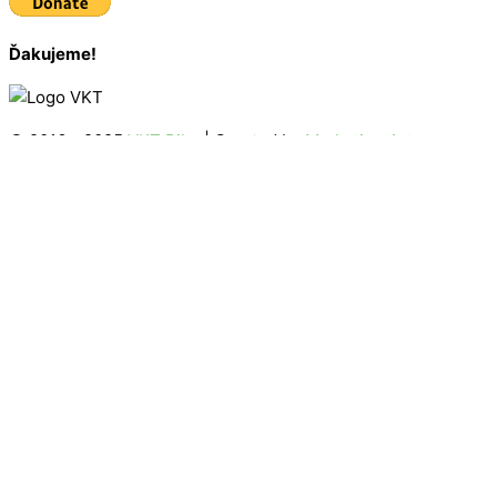
Ďakujeme!
© 2016 - 2025
VKT Bike
| Created by
Marketing Art
Úvodná stránka
Zoznam vrcholov
Mapa vrcholov
O Vrchárskej korune
Ako to funguje
Držitelia Koruny 2019
Držitelia Koruny 2020