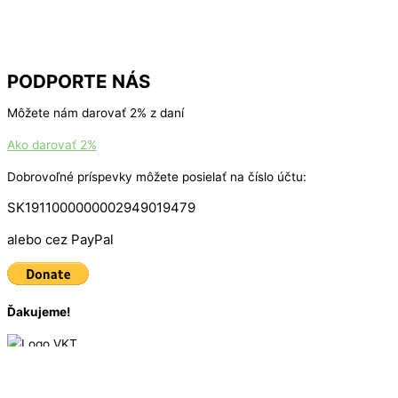
PODPORTE NÁS
Môžete nám darovať 2% z daní
Ako darovať 2%
Dobrovoľné príspevky môžete posielať na číslo účtu:
SK1911000000002949019479
alebo cez PayPal
Ďakujeme!
© 2016 - 2025
VKT Bike
| Created by
Marketing Art