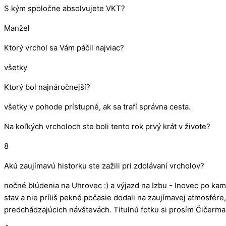
S kým spoločne absolvujete VKT?
Manžel
Ktorý vrchol sa Vám páčil najviac?
všetky
Ktorý bol najnáročnejší?
všetky v pohode prístupné, ak sa trafí správna cesta.
Na koľkých vrcholoch ste boli tento rok prvý krát v živote?
8
Akú zaujímavú historku ste zažili pri zdolávaní vrcholov?
nočné blúdenia na Uhrovec :) a výjazd na Izbu - Inovec po kama
stav a nie príliš pekné počasie dodali na zaujímavej atmosfér
predchádzajúcich návštevách. Titulnú fotku si prosím Čičerma