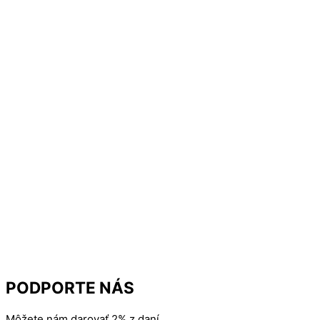
PODPORTE NÁS
Môžete nám darovať 2% z daní