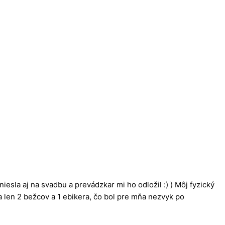
esla aj na svadbu a prevádzkar mi ho odložil :) ) Môj fyzický
a len 2 bežcov a 1 ebikera, čo bol pre mňa nezvyk po