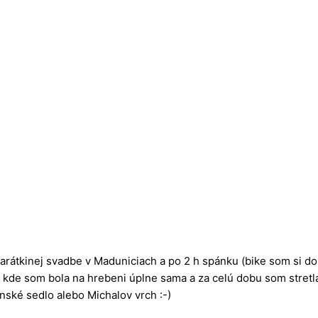
rátkinej svadbe v Maduniciach a po 2 h spánku (bike som si doni
e, kde som bola na hrebeni úplne sama a za celú dobu som stretl
nské sedlo alebo Michalov vrch :-)