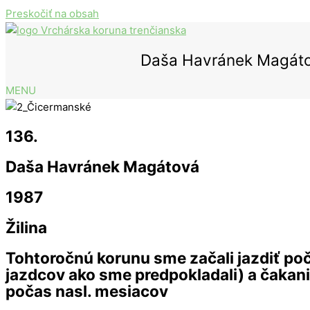
Preskočiť na obsah
Daša Havránek Magát
MENU
136.
Daša Havránek Magátová
1987
Žilina
Tohtoročnú korunu sme začali jazdiť poč
jazdcov ako sme predpokladali) a čakani
počas nasl. mesiacov