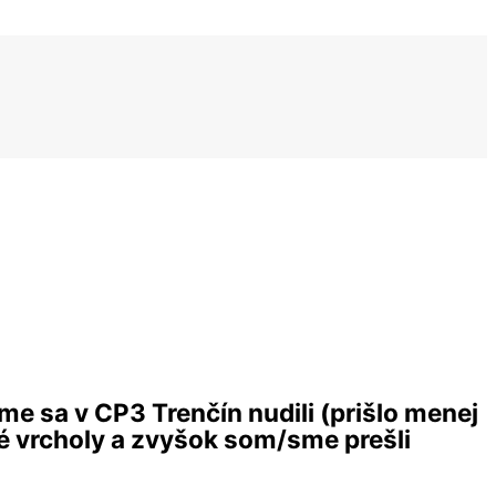
e sa v CP3 Trenčín nudili (prišlo menej
té vrcholy a zvyšok som/sme prešli