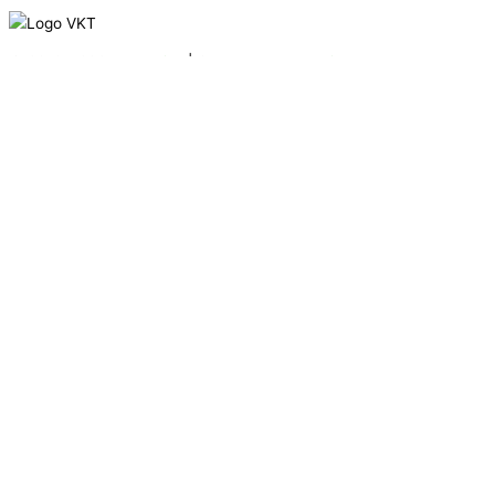
© 2016 - 2025
VKT Bike
| Created by
Marketing Art
Úvodná stránka
Zoznam vrcholov
Mapa vrcholov
O Vrchárskej korune
Ako to funguje
Držitelia Koruny 2019
Držitelia Koruny 2020
Držitelia Koruny 2021