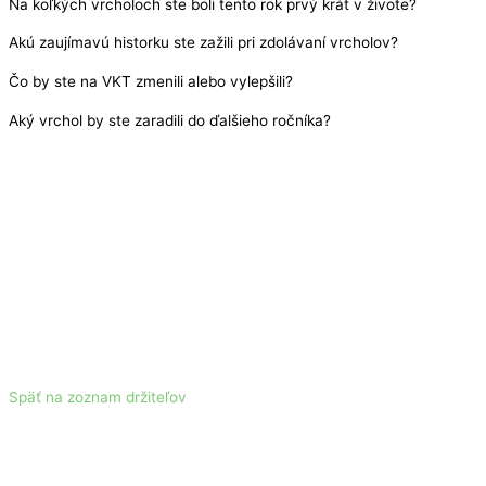
Na koľkých vrcholoch ste boli tento rok prvý krát v živote?
Akú zaujímavú historku ste zažili pri zdolávaní vrcholov?
Čo by ste na VKT zmenili alebo vylepšili?
Aký vrchol by ste zaradili do ďalšieho ročníka?
Späť na zoznam držiteľov