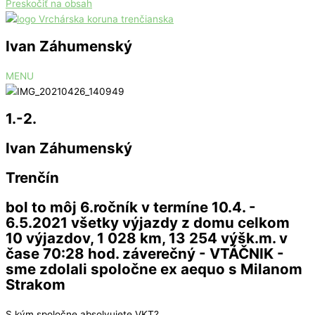
Preskočiť na obsah
Ivan Záhumenský
MENU
1.-2.
Ivan Záhumenský
Trenčín
bol to môj 6.ročník v termíne 10.4. -
6.5.2021 všetky výjazdy z domu celkom
10 výjazdov, 1 028 km, 13 254 výšk.m. v
čase 70:28 hod. záverečný - VTÁČNIK -
sme zdolali spoločne ex aequo s Milanom
Strakom
S kým spoločne absolvujete VKT?