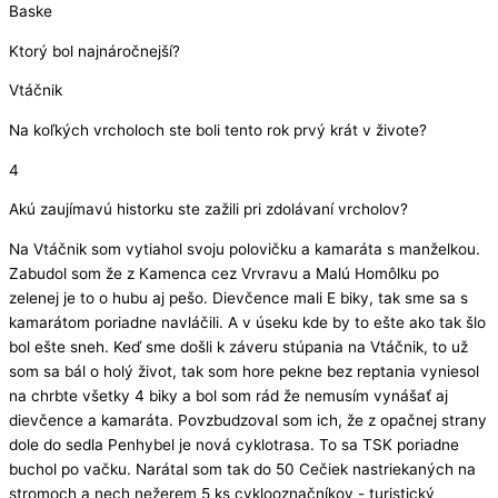
Baske
Ktorý bol najnáročnejší?
Vtáčnik
Na koľkých vrcholoch ste boli tento rok prvý krát v živote?
4
Akú zaujímavú historku ste zažili pri zdolávaní vrcholov?
Na Vtáčnik som vytiahol svoju polovičku a kamaráta s manželkou.
Zabudol som že z Kamenca cez Vrvravu a Malú Homôlku po
zelenej je to o hubu aj pešo. Dievčence mali E biky, tak sme sa s
kamarátom poriadne navláčili. A v úseku kde by to ešte ako tak šlo
bol ešte sneh. Keď sme došli k záveru stúpania na Vtáčnik, to už
som sa bál o holý život, tak som hore pekne bez reptania vyniesol
na chrbte všetky 4 biky a bol som rád že nemusím vynášať aj
dievčence a kamaráta. Povzbudzoval som ich, že z opačnej strany
dole do sedla Penhybel je nová cyklotrasa. To sa TSK poriadne
buchol po vačku. Narátal som tak do 50 Cečiek nastriekaných na
stromoch a nech nežerem 5 ks cyklooznačníkov - turistický