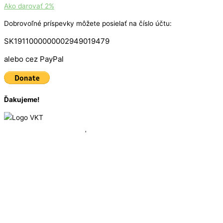
Ako darovať 2%
Dobrovoľné príspevky môžete posielať na číslo účtu:
SK1911000000002949019479
alebo cez PayPal
Ďakujeme!
© 2016 - 2025
VKT Bike
| Created by
Marketing Art
Úvodná stránka
Zoznam vrcholov
Mapa vrcholov
O Vrchárskej korune
Ako to funguje