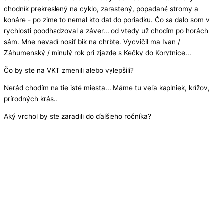
chodník prekreslený na cyklo, zarastený, popadané stromy a
konáre - po zime to nemal kto dať do poriadku. Čo sa dalo som v
rychlosti poodhadzoval a záver... od vtedy už chodím po horách
sám. Mne nevadí nosiť bik na chrbte. Vycvičil ma Ivan /
Záhumenský / minulý rok pri zjazde s Kečky do Korytnice...
Čo by ste na VKT zmenili alebo vylepšili?
Nerád chodím na tie isté miesta... Máme tu veľa kaplniek, krížov,
prírodných krás..
Aký vrchol by ste zaradili do ďalšieho ročníka?