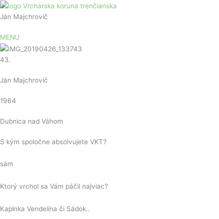
Preskočiť
na
Ján Majchrovič
obsah
MENU
43.
Ján Majchrovič
1964
Dubnica nad Váhom
S kým spoločne absolvujete VKT?
sám
Ktorý vrchol sa Vám páčil najviac?
Kaplnka Vendelína či Sádok..