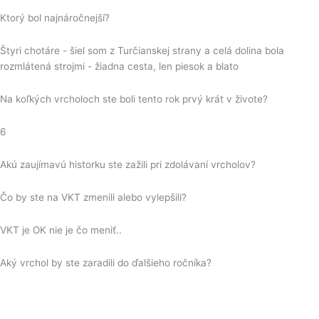
Ktorý bol najnáročnejší?
Štyri chotáre - šiel som z Turčianskej strany a celá dolina bola
rozmlátená strojmi - žiadna cesta, len piesok a blato
Na koľkých vrcholoch ste boli tento rok prvý krát v živote?
6
Akú zaujímavú historku ste zažili pri zdolávaní vrcholov?
Čo by ste na VKT zmenili alebo vylepšili?
VKT je OK nie je čo meniť..
Aký vrchol by ste zaradili do ďalšieho ročníka?