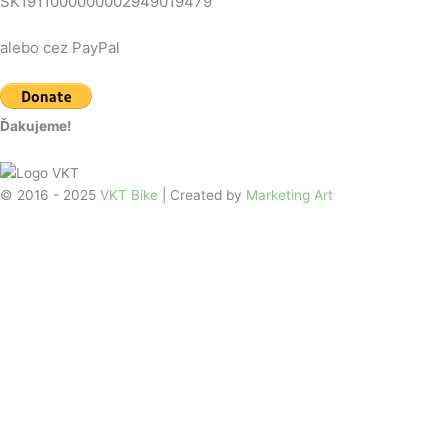
SK1911000000002949019479
alebo cez PayPal
Ďakujeme!
© 2016 - 2025
VKT Bike
| Created by
Marketing Art
Úvodná stránka
Zoznam vrcholov
Mapa vrcholov
O Vrchárskej korune
Ako to funguje