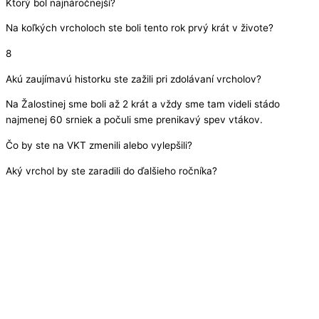
Ktorý bol najnáročnejší?
Na koľkých vrcholoch ste boli tento rok prvý krát v živote?
8
Akú zaujímavú historku ste zažili pri zdolávaní vrcholov?
Na Žalostinej sme boli až 2 krát a vždy sme tam videli stádo
najmenej 60 srniek a počuli sme prenikavý spev vtákov.
Čo by ste na VKT zmenili alebo vylepšili?
Aký vrchol by ste zaradili do ďalšieho ročníka?