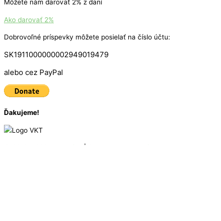
Môžete nám darovať 2% z daní
Ako darovať 2%
Dobrovoľné príspevky môžete posielať na číslo účtu:
SK1911000000002949019479
alebo cez PayPal
Ďakujeme!
© 2016 - 2025
VKT Bike
| Created by
Marketing Art
Úvodná stránka
Zoznam vrcholov
Mapa vrcholov
O Vrchárskej korune
Ako to funguje