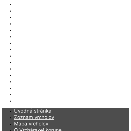
Zoznam vrcholov
Mapa vrcholov
O Vrchárskej korune
Ako to funguje
Držitelia Koruny 2019
Držitelia Koruny 2020
Držitelia Koruny 2021
Držitelia koruny 2022
Držitelia koruny 2023
Držitelia koruny 2024
Držitelia koruny 2025
Naši partneri
Výhody pre účastníkov
Novinky
Kalendár akcií
Archív VKT
Úvodná stránka
Zoznam vrcholov
Mapa vrcholov
O Vrchárskej korune