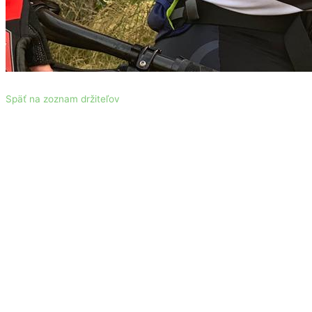
Späť na zoznam držiteľov