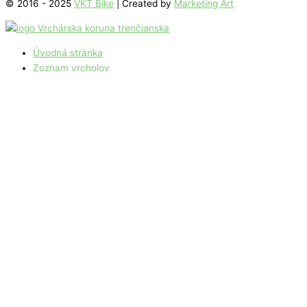
© 2016 - 2025
VKT Bike
| Created by
Marketing Art
Úvodná stránka
Zoznam vrcholov
Mapa vrcholov
O Vrchárskej korune
Ako to funguje
Držitelia Koruny 2019
Držitelia Koruny 2020
Držitelia Koruny 2021
Držitelia koruny 2022
Držitelia koruny 2023
Držitelia koruny 2024
Držitelia koruny 2025
Naši partneri
Výhody pre účastníkov
Novinky
Kalendár akcií
Archív VKT