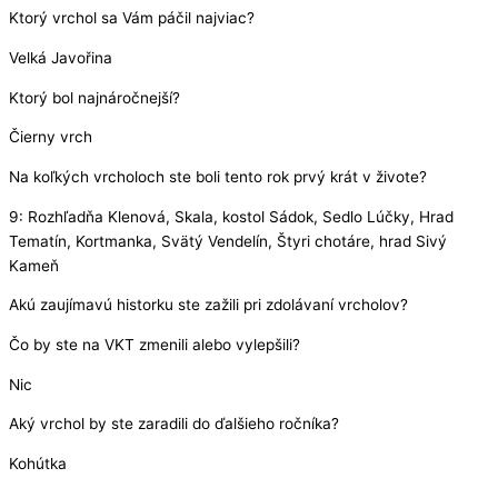
Ktorý vrchol sa Vám páčil najviac?
Velká Javořina
Ktorý bol najnáročnejší?
Čierny vrch
Na koľkých vrcholoch ste boli tento rok prvý krát v živote?
9: Rozhľadňa Klenová, Skala, kostol Sádok, Sedlo Lúčky, Hrad
Tematín, Kortmanka, Svätý Vendelín, Štyri chotáre, hrad Sivý
Kameň
Akú zaujímavú historku ste zažili pri zdolávaní vrcholov?
Čo by ste na VKT zmenili alebo vylepšili?
Nic
Aký vrchol by ste zaradili do ďalšieho ročníka?
Kohútka