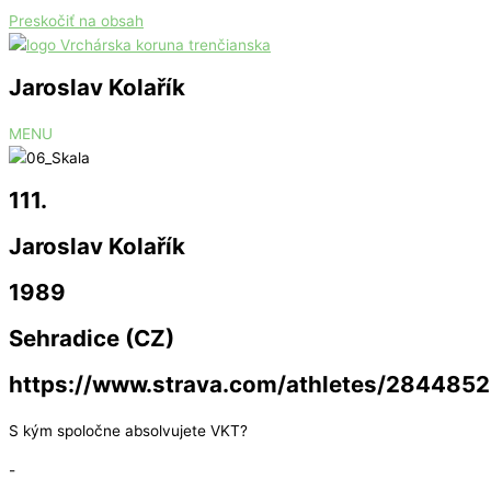
Preskočiť na obsah
Jaroslav Kolařík
MENU
111.
Jaroslav Kolařík
1989
Sehradice (CZ)
https://www.strava.com/athletes/284485
S kým spoločne absolvujete VKT?
-