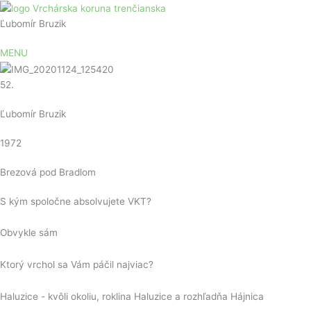
Preskočiť
na
Ľubomír Bruzik
obsah
MENU
52.
Ľubomír Bruzik
1972
Brezová pod Bradlom
S kým spoločne absolvujete VKT?
Obvykle sám
Ktorý vrchol sa Vám páčil najviac?
Haluzice - kvôli okoliu, roklina Haluzice a rozhľadňa Hájnica