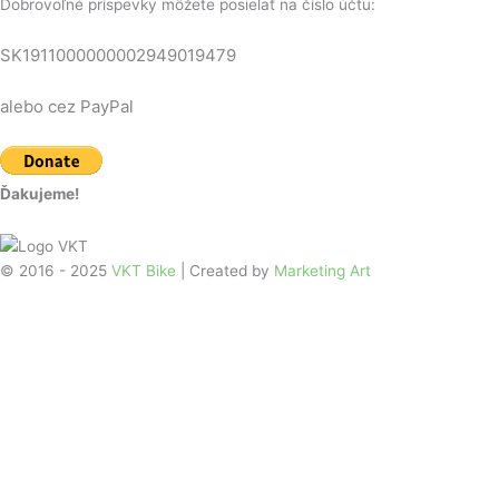
Dobrovoľné príspevky môžete posielať na číslo účtu:
SK1911000000002949019479
alebo cez PayPal
Ďakujeme!
© 2016 - 2025
VKT Bike
| Created by
Marketing Art
Úvodná stránka
Zoznam vrcholov
Mapa vrcholov