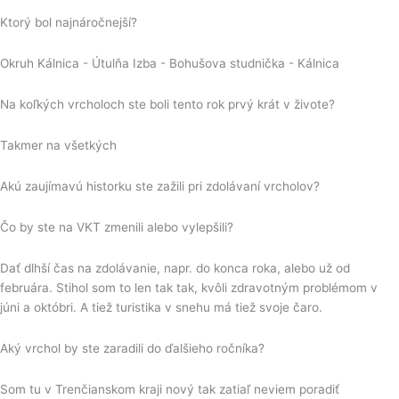
Ktorý bol najnáročnejší?
Okruh Kálnica - Útulňa Izba - Bohušova studnička - Kálnica
Na koľkých vrcholoch ste boli tento rok prvý krát v živote?
Takmer na všetkých
Akú zaujímavú historku ste zažili pri zdolávaní vrcholov?
Čo by ste na VKT zmenili alebo vylepšili?
Dať dlhší čas na zdolávanie, napr. do konca roka, alebo už od
februára. Stihol som to len tak tak, kvôli zdravotným problémom v
júni a októbri. A tiež turistika v snehu má tiež svoje čaro.
Aký vrchol by ste zaradili do ďalšieho ročníka?
Som tu v Trenčianskom kraji nový tak zatiaľ neviem poradiť