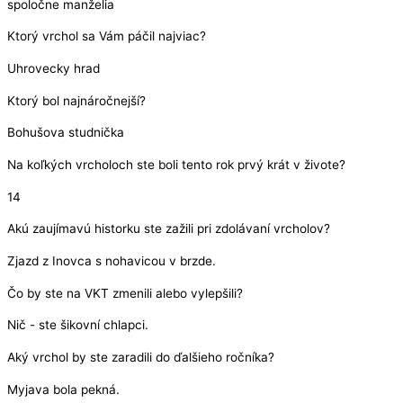
spoločne manželia
Ktorý vrchol sa Vám páčil najviac?
Uhrovecky hrad
Ktorý bol najnáročnejší?
Bohušova studnička
Na koľkých vrcholoch ste boli tento rok prvý krát v živote?
14
Akú zaujímavú historku ste zažili pri zdolávaní vrcholov?
Zjazd z Inovca s nohavicou v brzde.
Čo by ste na VKT zmenili alebo vylepšili?
Nič - ste šikovní chlapci.
Aký vrchol by ste zaradili do ďalšieho ročníka?
Myjava bola pekná.