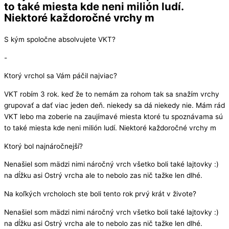
to také miesta kde neni milión ludí.
Niektoré každoročné vrchy m
S kým spoločne absolvujete VKT?
-
Ktorý vrchol sa Vám páčil najviac?
VKT robím 3 rok. keď že to nemám za rohom tak sa snažím vrchy
grupovať a dať viac jeden deň. niekedy sa dá niekedy nie. Mám rád
VKT lebo ma zoberie na zaujímavé miesta ktoré tu spoznávama sú
to také miesta kde neni milión ludí. Niektoré každoročné vrchy m
Ktorý bol najnáročnejší?
Nenašiel som mädzi nimi náročný vrch všetko boli také lajtovky :)
na dĺžku asi Ostrý vrcha ale to nebolo zas nič tažke len dlhé.
Na koľkých vrcholoch ste boli tento rok prvý krát v živote?
Nenašiel som mädzi nimi náročný vrch všetko boli také lajtovky :)
na dĺžku asi Ostrý vrcha ale to nebolo zas nič tažke len dlhé.