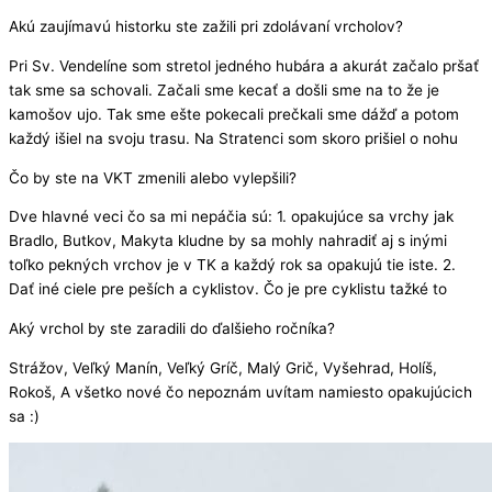
Akú zaujímavú historku ste zažili pri zdolávaní vrcholov?
Pri Sv. Vendelíne som stretol jedného hubára a akurát začalo pršať
tak sme sa schovali. Začali sme kecať a došli sme na to že je
kamošov ujo. Tak sme ešte pokecali prečkali sme dážď a potom
každý išiel na svoju trasu. Na Stratenci som skoro prišiel o nohu
Čo by ste na VKT zmenili alebo vylepšili?
Dve hlavné veci čo sa mi nepáčia sú: 1. opakujúce sa vrchy jak
Bradlo, Butkov, Makyta kludne by sa mohly nahradiť aj s inými
toľko pekných vrchov je v TK a každý rok sa opakujú tie iste. 2.
Dať iné ciele pre peších a cyklistov. Čo je pre cyklistu tažké to
Aký vrchol by ste zaradili do ďalšieho ročníka?
Strážov, Veľký Manín, Veľký Gríč, Malý Grič, Vyšehrad, Holíš,
Rokoš, A všetko nové čo nepoznám uvítam namiesto opakujúcich
sa :)