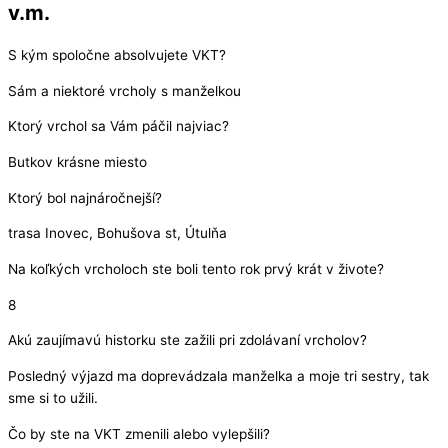
v.m.
S kým spoločne absolvujete VKT?
Sám a niektoré vrcholy s manželkou
Ktorý vrchol sa Vám páčil najviac?
Butkov krásne miesto
Ktorý bol najnáročnejší?
trasa Inovec, Bohušova st, Útulňa
Na koľkých vrcholoch ste boli tento rok prvý krát v živote?
8
Akú zaujímavú historku ste zažili pri zdolávaní vrcholov?
Posledný výjazd ma doprevádzala manželka a moje tri sestry, tak
sme si to užili.
Čo by ste na VKT zmenili alebo vylepšili?