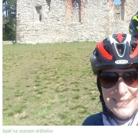
Späť na zoznam držiteľov