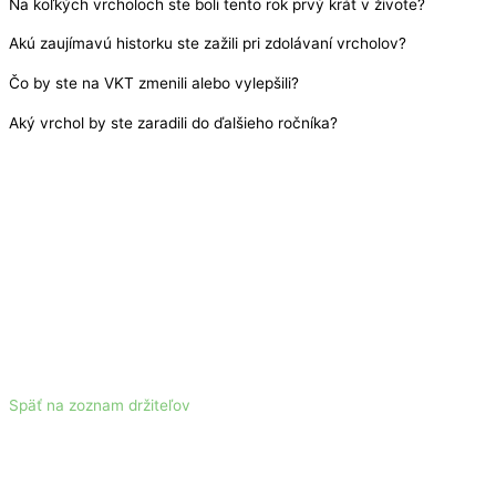
Na koľkých vrcholoch ste boli tento rok prvý krát v živote?
Akú zaujímavú historku ste zažili pri zdolávaní vrcholov?
Čo by ste na VKT zmenili alebo vylepšili?
Aký vrchol by ste zaradili do ďalšieho ročníka?
Späť na zoznam držiteľov