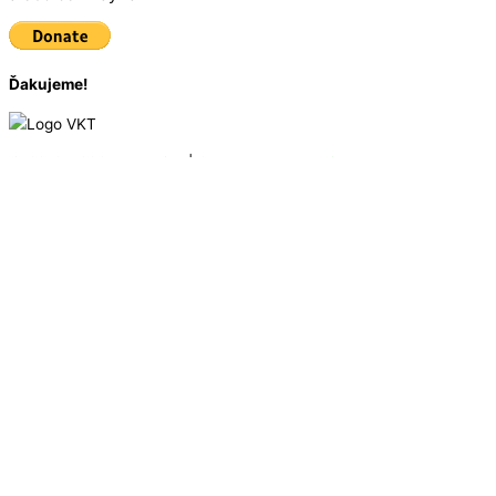
Ďakujeme!
© 2016 - 2025
VKT Bike
| Created by
Marketing Art
Úvodná stránka
Zoznam vrcholov
Mapa vrcholov
O Vrchárskej korune
Ako to funguje
Držitelia Koruny 2019
Držitelia Koruny 2020
Držitelia Koruny 2021
Držitelia koruny 2022
Držitelia koruny 2023
Držitelia koruny 2024