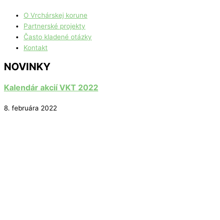
O Vrchárskej korune
Partnerské projekty
Často kladené otázky
Kontakt
NOVINKY
Kalendár akcií VKT 2022
8. februára 2022
Vrcholy VKT 2022
8. februára 2022
Kalendár akcií 2021
6. septembra 2021
Mapa vrcholov VKT 2021