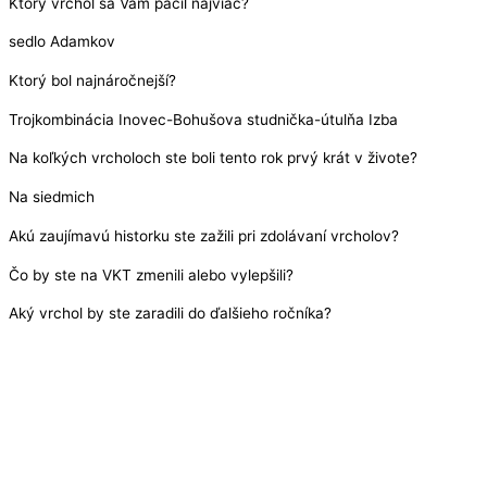
Ktorý vrchol sa Vám páčil najviac?
sedlo Adamkov
Ktorý bol najnáročnejší?
Trojkombinácia Inovec-Bohušova studnička-útulňa Izba
Na koľkých vrcholoch ste boli tento rok prvý krát v živote?
Na siedmich
Akú zaujímavú historku ste zažili pri zdolávaní vrcholov?
Čo by ste na VKT zmenili alebo vylepšili?
Aký vrchol by ste zaradili do ďalšieho ročníka?