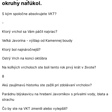
okruhy nafúkol.
S kým spoločne absolvujete VKT?
-
Ktorý vrchol sa Vám páčil najviac?
Veľká Javorina - výšlap od Kamennej boudy
Ktorý bol najnáročnejší?
Ostrý Vrch na konci októbra
Na koľkých vrcholoch ste boli tento rok prvý krát v živote?
8
Akú zaujímavú historku ste zažili pri zdolávaní vrcholov?
Parádnu blýskavicu na hrebeni Javorníkov s prívalmi vody, blata a
strachu
Čo by ste na VKT zmenili alebo vylepšili?