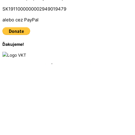
SK1911000000002949019479
alebo cez PayPal
Ďakujeme!
© 2016 - 2025
VKT Bike
| Created by
Marketing Art
Úvodná stránka
Zoznam vrcholov
Mapa vrcholov
O Vrchárskej korune
Ako to funguje
Držitelia Koruny 2019
Držitelia Koruny 2020