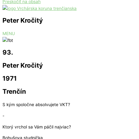
Preskočiť na obsah
Peter Kročitý
MENU
93.
Peter Kročitý
1971
Trenčín
S kým spoločne absolvujete VKT?
-
Ktorý vrchol sa Vám páčil najviac?
Bohušova studnička