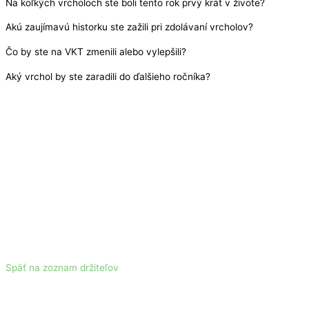
Na koľkých vrcholoch ste boli tento rok prvý krát v živote?
Akú zaujímavú historku ste zažili pri zdolávaní vrcholov?
Čo by ste na VKT zmenili alebo vylepšili?
Aký vrchol by ste zaradili do ďalšieho ročníka?
Späť na zoznam držiteľov