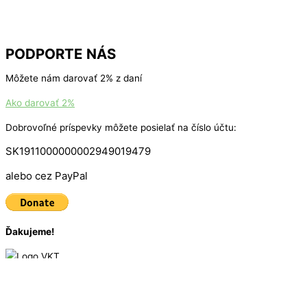
PODPORTE NÁS
Môžete nám darovať 2% z daní
Ako darovať 2%
Dobrovoľné príspevky môžete posielať na číslo účtu:
SK1911000000002949019479
alebo cez PayPal
Ďakujeme!
© 2016 - 2025
VKT Bike
| Created by
Marketing Art
Úvodná stránka