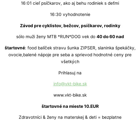
16:01 cieľ psíčkarov, ako aj behu rodiniek s deťmi
16:30 vyhodnotenie
Závod pre cyklistov, bežcov, psíčkarov, rodinky
sólo muži ženy MTB *RUN*DOG vek do
40 do 60 nad
štartovné
: food balíček stravu šunka ZIPSER, slaninka špekáčky,
ovocie,balené nápoje pre seba a sprievod hodnotné ceny pre
všetkých
Prihlasuj na
info@vkt-bike.sk
www.vkt-bike.sk
štartovné na mieste 10.EUR
Zdravotníci & ženy na materskej & deti = bezplatne