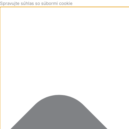
Preskočiť
Funkčné
Štatistiky
Marketing
Preferences
Spravujte súhlas so súbormi cookie
na
obsah