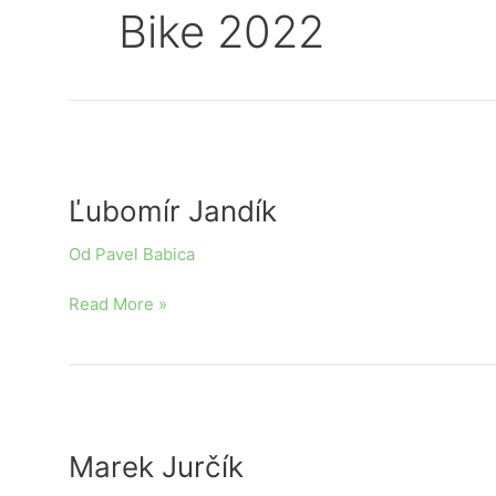
Bike 2022
Ľubomír
Jandík
Ľubomír Jandík
Od
Pavel Babica
Read More »
Marek
Jurčík
Marek Jurčík