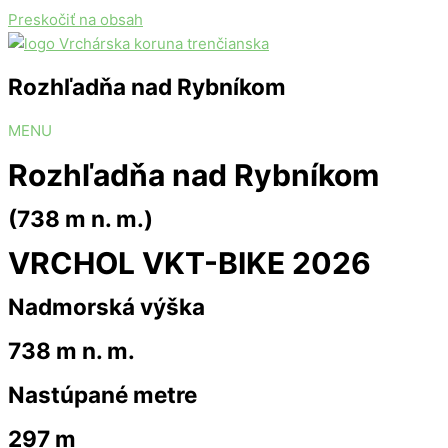
Preskočiť na obsah
Rozhľadňa nad Rybníkom
MENU
Rozhľadňa nad Rybníkom
(738 m n. m.)
VRCHOL VKT-BIKE 2026
Nadmorská výška
738 m n. m.
Nastúpané metre
297 m