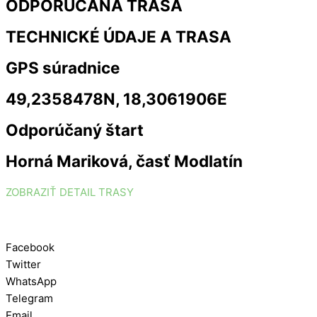
ODPORÚČANÁ TRASA
TECHNICKÉ ÚDAJE A TRASA
GPS súradnice
49,2358478N, 18,3061906E
Odporúčaný štart
Horná Mariková, časť Modlatín
ZOBRAZIŤ DETAIL TRASY
Facebook
Twitter
WhatsApp
Telegram
Email